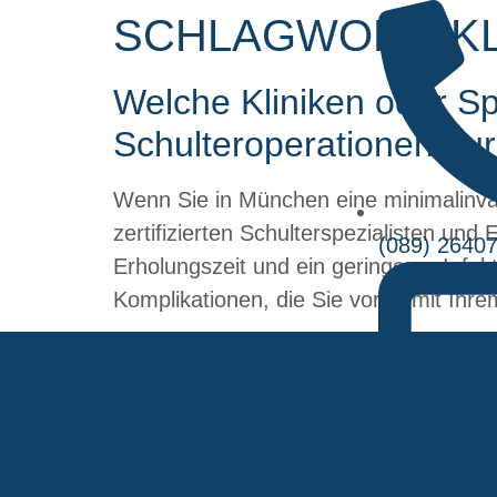
SCHLAGWORT:
K
Welche Kliniken oder S
Schulteroperationen du
Wenn Sie in München eine minimalinvasi
zertifizierten Schulterspezialisten und
(089) 2640
Erholungszeit und ein geringeres Infe
Komplikationen, die Sie vorab mit Ihr