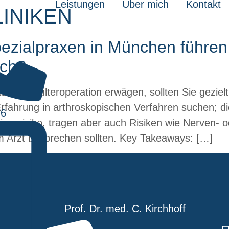
Leistungen
Über mich
Kontakt
LINIKEN
pezialpraxen in München führen
rch?
ve Schulteroperation erwägen, sollten Sie gezielt
 Erfahrung in arthroskopischen Verfahren suchen; di
76
ktionsrisiko, tragen aber auch Risiken wie Nerven-
em Arzt besprechen sollten. Key Takeaways: […]
Prof. Dr. med. C. Kirchhoff