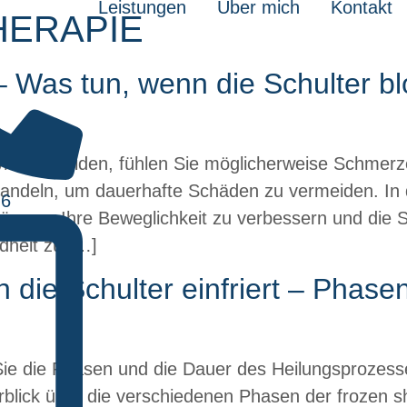
Leistungen
Über mich
Kontakt
HERAPIE
Was tun, wenn die Schulter bl
drom leiden, fühlen Sie möglicherweise Schmerz
zu handeln, um dauerhafte Schäden zu vermeiden. In 
76
nnen, Ihre Beweglichkeit zu verbessern und die S
dheit zu […]
die Schulter einfriert – Phase
 Sie die Phasen und die Dauer des Heilungsprozess
erblick über die verschiedenen Phasen der frozen 