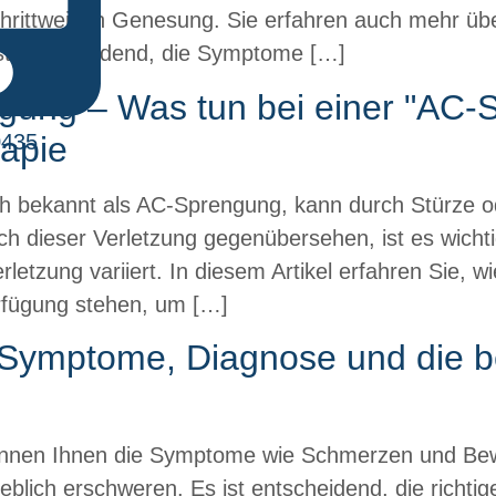
rittweisen Genesung. Sie erfahren auch mehr über
 ist entscheidend, die Symptome […]
gung – Was tun bei einer "AC-
apie
0435
h bekannt als AC-Sprengung, kann durch Stürze 
ch dieser Verletzung gegenübersehen, ist es wicht
letzung variiert. In diesem Artikel erfahren Sie,
rfügung stehen, um […]
– Symptome, Diagnose und die 
 können Ihnen die Symptome wie Schmerzen und B
eblich erschweren. Es ist entscheidend, die richti