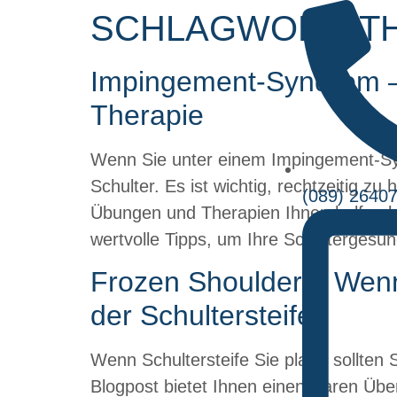
SCHLAGWORT:
T
Impingement-Syndrom – 
Therapie
Wenn Sie unter einem Impingement-Syn
Schulter. Es ist wichtig, rechtzeitig 
(089) 2640
Übungen und Therapien Ihnen helfen kö
wertvolle Tipps, um Ihre Schultergesun
Frozen Shoulder – Wenn 
der Schultersteife
Wenn Schultersteife Sie plagt, sollten
Blogpost bietet Ihnen einen klaren Üb