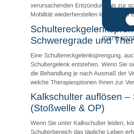
verursachenden Entzündung bis zur sch
Mobilität wiederherstellen können. Es
Schultereckgelenkspren
Schweregrade und Ther
(0177) 602
Eine Schultereckgelenksprengung, auc
Schultergelenk entstehen. Wenn Sie si
die Behandlung je nach Ausmaß der Ver
welche Therapieoptionen Ihnen zur Ve
Kalkschulter auflösen 
(Stoßwelle & OP)
Wenn Sie unter Kalkschulter leiden,
Schulterbereich das tägliche Leben erh