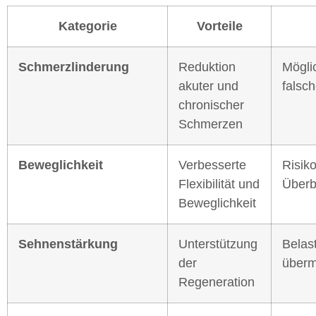
Kategorie
Vorteile
Schmerzlinderung
Reduktion
Mögli
akuter und
falsc
chronischer
Schmerzen
Beweglichkeit
Verbesserte
Risiko
Flexibilität und
Überb
Beweglichkeit
Sehnenstärkung
Unterstützung
Belas
der
überm
Regeneration